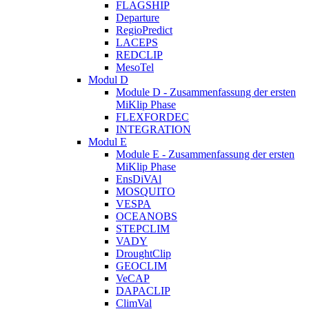
FLAGSHIP
Departure
RegioPredict
LACEPS
REDCLIP
MesoTel
Modul D
Module D - Zusammenfassung der ersten
MiKlip Phase
FLEXFORDEC
INTEGRATION
Modul E
Module E - Zusammenfassung der ersten
MiKlip Phase
EnsDiVAl
MOSQUITO
VESPA
OCEANOBS
STEPCLIM
VADY
DroughtClip
GEOCLIM
VeCAP
DAPACLIP
ClimVal