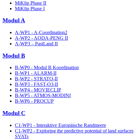
MiKlip Phase II
MiKlip Phase I
Modul A
A-WP1 - A-Coordination2
A-WP2 - AODA-PENG II
A-WP3 – PastLand II
Modul B
B-WP0 - Modul B Koordination
B-WP1 - ALARM-II
B-WP2 - STRATO-II
B-WP3 - FAST-O3-II
B-WP4 - MOVIECLIP
B-WP5 - ATMOS-MODINI
B-WP6 - PROCUP
Modul C
C1-WP1 - Interaktive Europäische Randmeere
C1-WP2 - Exploring the predictive potential of land surfaces
SVATs