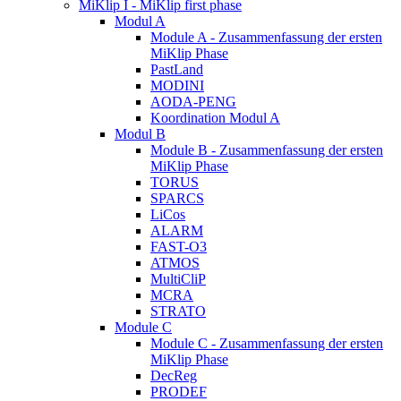
MiKlip I - MiKlip first phase
Modul A
Module A - Zusammenfassung der ersten
MiKlip Phase
PastLand
MODINI
AODA-PENG
Koordination Modul A
Modul B
Module B - Zusammenfassung der ersten
MiKlip Phase
TORUS
SPARCS
LiCos
ALARM
FAST-O3
ATMOS
MultiCliP
MCRA
STRATO
Module C
Module C - Zusammenfassung der ersten
MiKlip Phase
DecReg
PRODEF