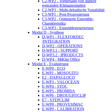
C2-WP2 - Vorhersage von starken
regionalen Klimaanomalien
C2-WP3 - Multi-dekadische Variabilität
C3-WP1 - Post-Prozessierung
C3-WP2 - Optimierte Ensemble-
Charakteristika
C3-WP3 - Ensemblegenerierung
Modul D - Synthese
D-WP1 - FLEXFORDEC
/INTEGRATION
D-WP2 - OPERATIONS
D-WP3.1 - SUPPORT
D-WP3.2 - IPRODUCTS
D-WP4 - MiKlip Office
Modul E - Evaluierung
E-WP0 - ECO
E-WP1 - MOSQUITO
E2 - DAPAGLOCO
E-WP3 - VALOCEAN
E-WP4 - STOC
E-WP5 - PROMISA
E-WP6 - DROUGHTCLIP
E7 - STEPCLIM
E-WP8 - PROVESIMAC
E-WP9 - CALIBRATION