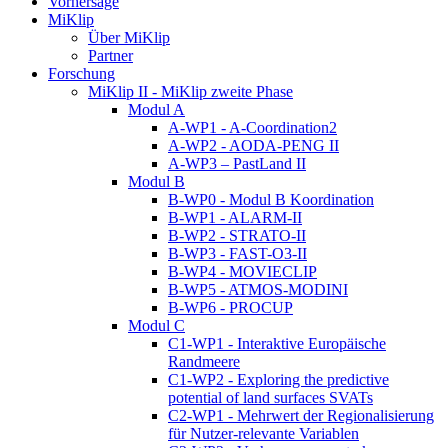
Vorhersage
MiKlip
Über MiKlip
Partner
Forschung
MiKlip II - MiKlip zweite Phase
Modul A
A-WP1 - A-Coordination2
A-WP2 - AODA-PENG II
A-WP3 – PastLand II
Modul B
B-WP0 - Modul B Koordination
B-WP1 - ALARM-II
B-WP2 - STRATO-II
B-WP3 - FAST-O3-II
B-WP4 - MOVIECLIP
B-WP5 - ATMOS-MODINI
B-WP6 - PROCUP
Modul C
C1-WP1 - Interaktive Europäische
Randmeere
C1-WP2 - Exploring the predictive
potential of land surfaces SVATs
C2-WP1 - Mehrwert der Regionalisierung
für Nutzer-relevante Variablen