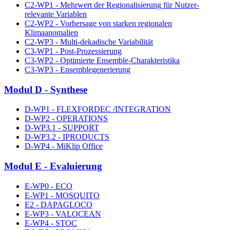
C2-WP1 - Mehrwert der Regionalisierung für Nutzer-
relevante Variablen
C2-WP2 - Vorhersage von starken regionalen
Klimaanomalien
C2-WP3 - Multi-dekadische Variabilität
C3-WP1 - Post-Prozessierung
C3-WP2 - Optimierte Ensemble-Charakteristika
C3-WP3 - Ensemblegenerierung
Modul D - Synthese
D-WP1 - FLEXFORDEC /INTEGRATION
D-WP2 - OPERATIONS
D-WP3.1 - SUPPORT
D-WP3.2 - IPRODUCTS
D-WP4 - MiKlip Office
Modul E - Evaluierung
E-WP0 - ECO
E-WP1 - MOSQUITO
E2 - DAPAGLOCO
E-WP3 - VALOCEAN
E-WP4 - STOC