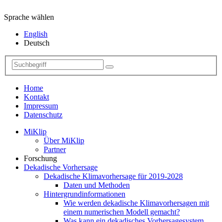
Sprache wählen
English
Deutsch
Home
Kontakt
Impressum
Datenschutz
MiKlip
Über MiKlip
Partner
Forschung
Dekadische Vorhersage
Dekadische Klimavorhersage für 2019-2028
Daten und Methoden
Hintergrundinformationen
Wie werden dekadische Klimavorhersagen mit
einem numerischen Modell gemacht?
Was kann ein dekadisches Vorhersagesystem