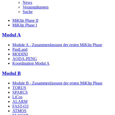
News
Veranstaltungen
Suche
MiKlip Phase II
MiKlip Phase I
Modul A
Module A - Zusammenfassung der ersten MiKlip Phase
PastLand
MODINI
AODA-PENG
Koordination Modul A
Modul B
Module B - Zusammenfassung der ersten MiKlip Phase
TORUS
SPARCS
LiCos
ALARM
FAST-O3
ATMOS