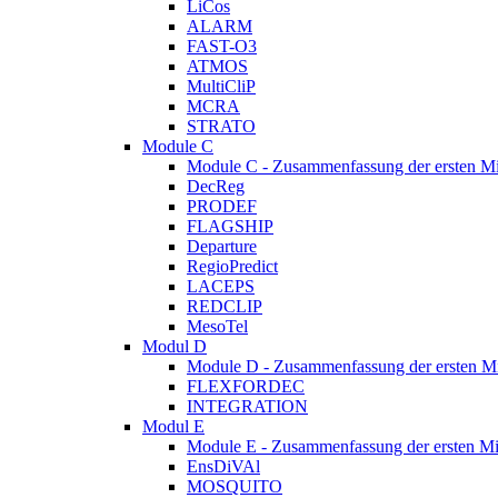
LiCos
ALARM
FAST-O3
ATMOS
MultiCliP
MCRA
STRATO
Module C
Module C - Zusammenfassung der ersten M
DecReg
PRODEF
FLAGSHIP
Departure
RegioPredict
LACEPS
REDCLIP
MesoTel
Modul D
Module D - Zusammenfassung der ersten M
FLEXFORDEC
INTEGRATION
Modul E
Module E - Zusammenfassung der ersten Mi
EnsDiVAl
MOSQUITO