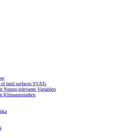
re
l of land surfaces SVATs
r Nutzer-relevante Variablen
en Klimaanomalien
tika
N