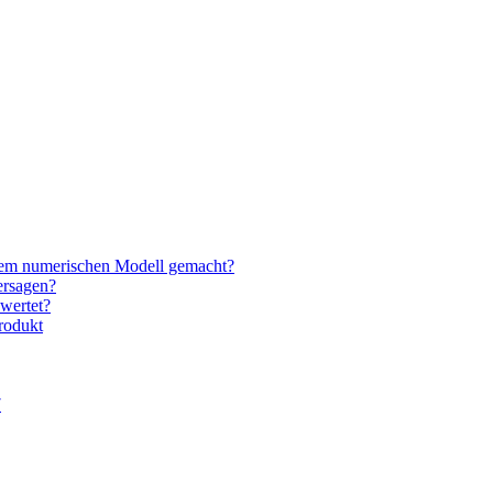
nem numerischen Modell gemacht?
ersagen?
wertet?
rodukt
7