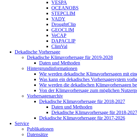
VESPA
OCEANOBS
STEPCLIM
VADY
DroughtClip
GEOCLIM
VeCAP
DAPACLIP
ClimVal
Dekadische Vorhersage
Dekadische Klimavorhersage für 2019-2028
Daten und Methoden
Hintergrundinformationen
Wie werden dekadische Klimavorhersagen mit ei
Was kann ein dekadisches Vorhersagesystem vorh
Wie werden die dekadischen Klimavorhersagen be
Von der Klimavorhersage zum möglichen Nutzerp
Vorhersagenarchiv
Dekadische Klimavorhersage für 2018-2027
Daten und Methoden
Dekadische Klimavorhersage für 2018-202
Dekadische Klimavorhersage für 2017-2026
Service
Publikationen
Datensätze