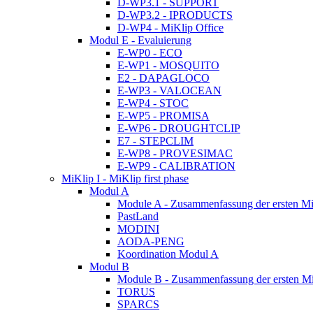
D-WP3.1 - SUPPORT
D-WP3.2 - IPRODUCTS
D-WP4 - MiKlip Office
Modul E - Evaluierung
E-WP0 - ECO
E-WP1 - MOSQUITO
E2 - DAPAGLOCO
E-WP3 - VALOCEAN
E-WP4 - STOC
E-WP5 - PROMISA
E-WP6 - DROUGHTCLIP
E7 - STEPCLIM
E-WP8 - PROVESIMAC
E-WP9 - CALIBRATION
MiKlip I - MiKlip first phase
Modul A
Module A - Zusammenfassung der ersten Mi
PastLand
MODINI
AODA-PENG
Koordination Modul A
Modul B
Module B - Zusammenfassung der ersten M
TORUS
SPARCS