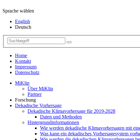
Sprache wählen
English
Deutsch
Home
Kontakt
Impressum
Datenschutz
MiKlip
Über MiKlip
Partner
Forschung
Dekadische Vorhersage
Dekadische Klimavorhersage für 2019-2028
Daten und Methoden
Hintergrundinformationen
Wie werden dekadische Klimavorhersagen mit ei
Was kann ein dekadisches Vorhersagesystem vorh
Wie werden die dekadischen Klimavorhersagen be