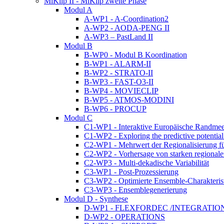
MiKlip II - MiKlip zweite Phase
Modul A
A-WP1 - A-Coordination2
A-WP2 - AODA-PENG II
A-WP3 – PastLand II
Modul B
B-WP0 - Modul B Koordination
B-WP1 - ALARM-II
B-WP2 - STRATO-II
B-WP3 - FAST-O3-II
B-WP4 - MOVIECLIP
B-WP5 - ATMOS-MODINI
B-WP6 - PROCUP
Modul C
C1-WP1 - Interaktive Europäische Randmee
C1-WP2 - Exploring the predictive potentia
C2-WP1 - Mehrwert der Regionalisierung fü
C2-WP2 - Vorhersage von starken regional
C2-WP3 - Multi-dekadische Variabilität
C3-WP1 - Post-Prozessierung
C3-WP2 - Optimierte Ensemble-Charakteris
C3-WP3 - Ensemblegenerierung
Modul D - Synthese
D-WP1 - FLEXFORDEC /INTEGRATIO
D-WP2 - OPERATIONS