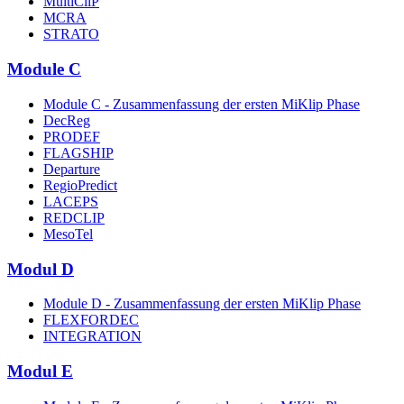
MultiCliP
MCRA
STRATO
Module C
Module C - Zusammenfassung der ersten MiKlip Phase
DecReg
PRODEF
FLAGSHIP
Departure
RegioPredict
LACEPS
REDCLIP
MesoTel
Modul D
Module D - Zusammenfassung der ersten MiKlip Phase
FLEXFORDEC
INTEGRATION
Modul E