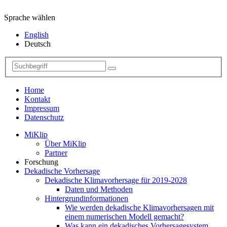
Sprache wählen
English
Deutsch
Home
Kontakt
Impressum
Datenschutz
MiKlip
Über MiKlip
Partner
Forschung
Dekadische Vorhersage
Dekadische Klimavorhersage für 2019-2028
Daten und Methoden
Hintergrundinformationen
Wie werden dekadische Klimavorhersagen mit
einem numerischen Modell gemacht?
Was kann ein dekadisches Vorhersagesystem