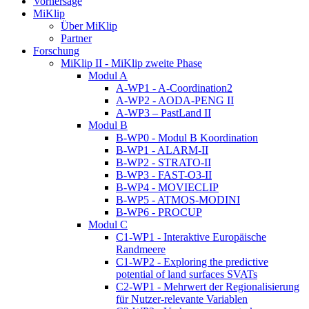
Vorhersage
MiKlip
Über MiKlip
Partner
Forschung
MiKlip II - MiKlip zweite Phase
Modul A
A-WP1 - A-Coordination2
A-WP2 - AODA-PENG II
A-WP3 – PastLand II
Modul B
B-WP0 - Modul B Koordination
B-WP1 - ALARM-II
B-WP2 - STRATO-II
B-WP3 - FAST-O3-II
B-WP4 - MOVIECLIP
B-WP5 - ATMOS-MODINI
B-WP6 - PROCUP
Modul C
C1-WP1 - Interaktive Europäische
Randmeere
C1-WP2 - Exploring the predictive
potential of land surfaces SVATs
C2-WP1 - Mehrwert der Regionalisierung
für Nutzer-relevante Variablen