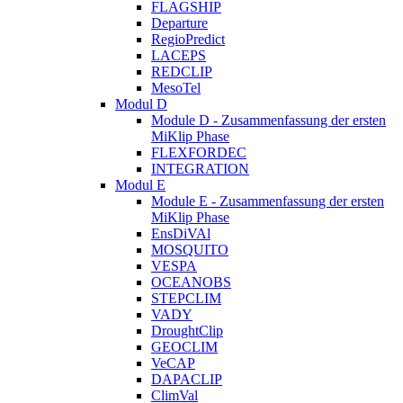
FLAGSHIP
Departure
RegioPredict
LACEPS
REDCLIP
MesoTel
Modul D
Module D - Zusammenfassung der ersten
MiKlip Phase
FLEXFORDEC
INTEGRATION
Modul E
Module E - Zusammenfassung der ersten
MiKlip Phase
EnsDiVAl
MOSQUITO
VESPA
OCEANOBS
STEPCLIM
VADY
DroughtClip
GEOCLIM
VeCAP
DAPACLIP
ClimVal