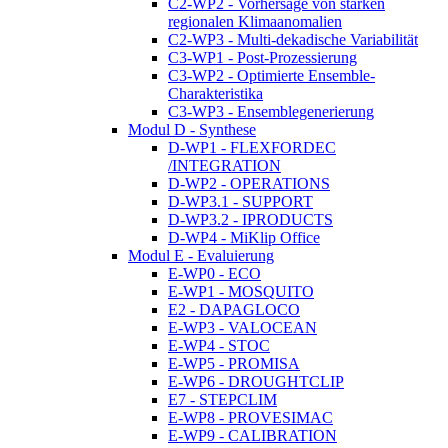
C2-WP2 - Vorhersage von starken
regionalen Klimaanomalien
C2-WP3 - Multi-dekadische Variabilität
C3-WP1 - Post-Prozessierung
C3-WP2 - Optimierte Ensemble-
Charakteristika
C3-WP3 - Ensemblegenerierung
Modul D - Synthese
D-WP1 - FLEXFORDEC
/INTEGRATION
D-WP2 - OPERATIONS
D-WP3.1 - SUPPORT
D-WP3.2 - IPRODUCTS
D-WP4 - MiKlip Office
Modul E - Evaluierung
E-WP0 - ECO
E-WP1 - MOSQUITO
E2 - DAPAGLOCO
E-WP3 - VALOCEAN
E-WP4 - STOC
E-WP5 - PROMISA
E-WP6 - DROUGHTCLIP
E7 - STEPCLIM
E-WP8 - PROVESIMAC
E-WP9 - CALIBRATION