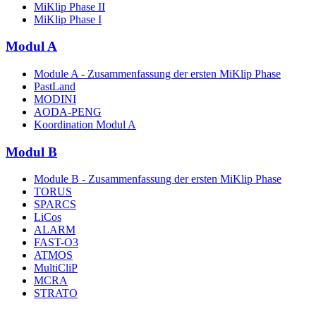
MiKlip Phase II
MiKlip Phase I
Modul A
Module A - Zusammenfassung der ersten MiKlip Phase
PastLand
MODINI
AODA-PENG
Koordination Modul A
Modul B
Module B - Zusammenfassung der ersten MiKlip Phase
TORUS
SPARCS
LiCos
ALARM
FAST-O3
ATMOS
MultiCliP
MCRA
STRATO