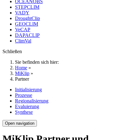
OCEANOBS
STEPCLIM
VADY
DroughtClip
GEOCLIM
VeCAP
DAPACLIP
ClimVal
Schließen
Sie befinden sich hier:
Home
»
MiKlip
»
Partner
Initialisierung
Prozesse
Regionalisierung
Evaluierung
Synthese
Open navigation
MiKlip Partner und