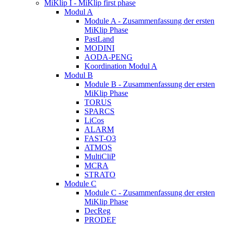
MiKlip I - MiKlip first phase
Modul A
Module A - Zusammenfassung der ersten
MiKlip Phase
PastLand
MODINI
AODA-PENG
Koordination Modul A
Modul B
Module B - Zusammenfassung der ersten
MiKlip Phase
TORUS
SPARCS
LiCos
ALARM
FAST-O3
ATMOS
MultiCliP
MCRA
STRATO
Module C
Module C - Zusammenfassung der ersten
MiKlip Phase
DecReg
PRODEF