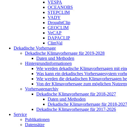
VESPA
OCEANOBS
STEPCLIM
VADY
DroughtClip
GEOCLIM
VeCAP
DAPACLIP
ClimVal
Dekadische Vorhersage
Dekadische Klimavorhersage für 2019-2028
Daten und Methoden
Hintergrundinformationen
Wie werden dekadische Klimavorhersagen mit ei
Was kann ein dekadisches Vorhersagesystem vorh
Wie werden die dekadischen Klimavorhersagen be
Von der Klimavorhersage zum möglichen Nutzerp
Vorhersagenarchiv
Dekadische Klimavorhersage für 2018-2027
Daten und Methoden
Dekadische Klimavorhersage für 2018-202
Dekadische Klimavorhersage für 2017-2026
Service
Publikationen
Datensätze