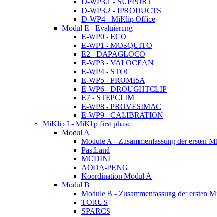
D-WP3.1 - SUPPORT
D-WP3.2 - IPRODUCTS
D-WP4 - MiKlip Office
Modul E - Evaluierung
E-WP0 - ECO
E-WP1 - MOSQUITO
E2 - DAPAGLOCO
E-WP3 - VALOCEAN
E-WP4 - STOC
E-WP5 - PROMISA
E-WP6 - DROUGHTCLIP
E7 - STEPCLIM
E-WP8 - PROVESIMAC
E-WP9 - CALIBRATION
MiKlip I - MiKlip first phase
Modul A
Module A - Zusammenfassung der ersten Mi
PastLand
MODINI
AODA-PENG
Koordination Modul A
Modul B
Module B - Zusammenfassung der ersten M
TORUS
SPARCS