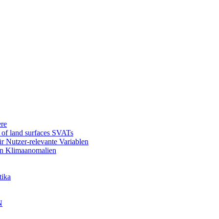
re
l of land surfaces SVATs
r Nutzer-relevante Variablen
en Klimaanomalien
tika
N