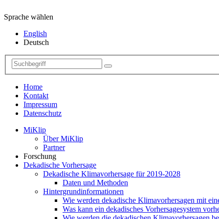
Sprache wählen
English
Deutsch
Home
Kontakt
Impressum
Datenschutz
MiKlip
Über MiKlip
Partner
Forschung
Dekadische Vorhersage
Dekadische Klimavorhersage für 2019-2028
Daten und Methoden
Hintergrundinformationen
Wie werden dekadische Klimavorhersagen mit ei
Was kann ein dekadisches Vorhersagesystem vorh
Wie werden die dekadischen Klimavorhersagen be