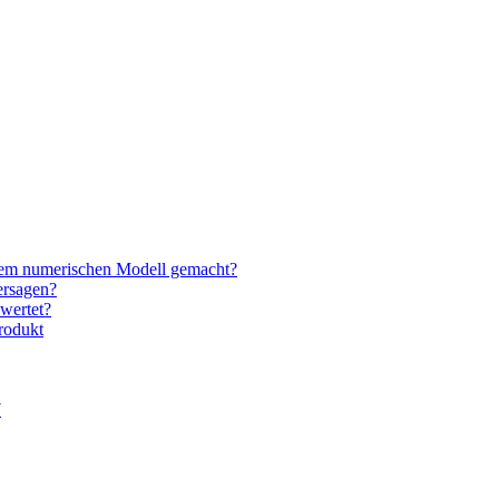
nem numerischen Modell gemacht?
ersagen?
wertet?
rodukt
7