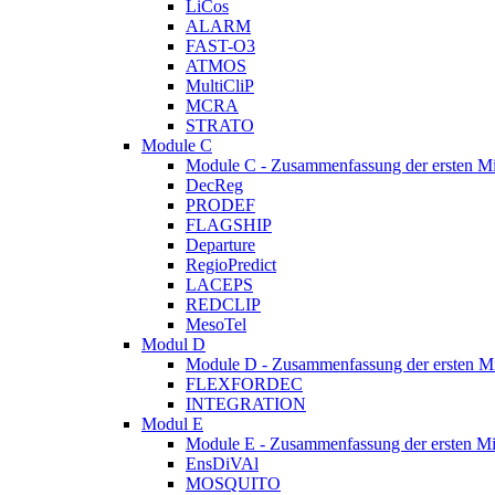
LiCos
ALARM
FAST-O3
ATMOS
MultiCliP
MCRA
STRATO
Module C
Module C - Zusammenfassung der ersten M
DecReg
PRODEF
FLAGSHIP
Departure
RegioPredict
LACEPS
REDCLIP
MesoTel
Modul D
Module D - Zusammenfassung der ersten M
FLEXFORDEC
INTEGRATION
Modul E
Module E - Zusammenfassung der ersten Mi
EnsDiVAl
MOSQUITO