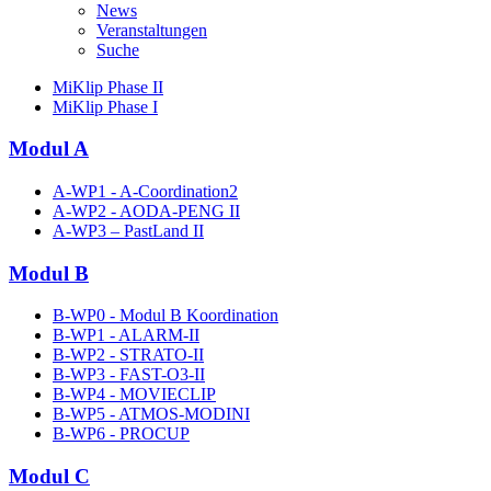
News
Veranstaltungen
Suche
MiKlip Phase II
MiKlip Phase I
Modul A
A-WP1 - A-Coordination2
A-WP2 - AODA-PENG II
A-WP3 – PastLand II
Modul B
B-WP0 - Modul B Koordination
B-WP1 - ALARM-II
B-WP2 - STRATO-II
B-WP3 - FAST-O3-II
B-WP4 - MOVIECLIP
B-WP5 - ATMOS-MODINI
B-WP6 - PROCUP
Modul C