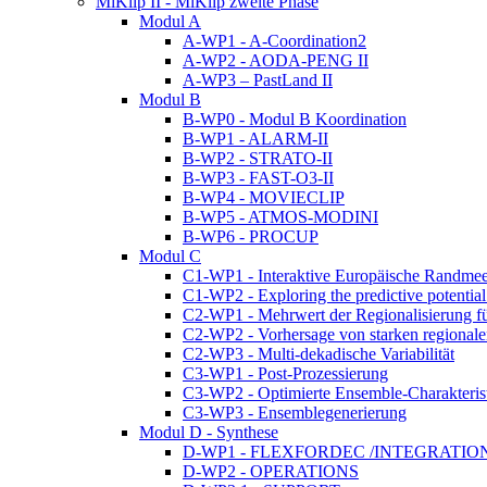
MiKlip II - MiKlip zweite Phase
Modul A
A-WP1 - A-Coordination2
A-WP2 - AODA-PENG II
A-WP3 – PastLand II
Modul B
B-WP0 - Modul B Koordination
B-WP1 - ALARM-II
B-WP2 - STRATO-II
B-WP3 - FAST-O3-II
B-WP4 - MOVIECLIP
B-WP5 - ATMOS-MODINI
B-WP6 - PROCUP
Modul C
C1-WP1 - Interaktive Europäische Randmee
C1-WP2 - Exploring the predictive potentia
C2-WP1 - Mehrwert der Regionalisierung fü
C2-WP2 - Vorhersage von starken regional
C2-WP3 - Multi-dekadische Variabilität
C3-WP1 - Post-Prozessierung
C3-WP2 - Optimierte Ensemble-Charakteris
C3-WP3 - Ensemblegenerierung
Modul D - Synthese
D-WP1 - FLEXFORDEC /INTEGRATIO
D-WP2 - OPERATIONS