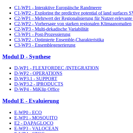
C1-WP1 - Interaktive Europäische Randmeere
C1-WP2 - Exploring the predictive potential of land surfaces 
C2-WP1 - Mehrwert der Regionalisierung für Nutzer-relevante
C2-WP2 - Vorhersage von starken regionalen Klimaanomalien
C2-WP3 - Multi-dekadische Variabilität
C3-WP1 - Post-Prozessierung
C3-WP2 - Optimierte Ensemble-Charakteristika
C3-WP3 - Ensemblegenerierung
Modul D - Synthese
D-WP1 - FLEXFORDEC /INTEGRATION
D-WP2 - OPERATIONS
D-WP3.1 - SUPPORT
D-WP3.2 - IPRODUCTS
D-WP4 - MiKlip Office
Modul E - Evaluierung
E-WP0 - ECO
E-WP1 - MOSQUITO
E2 - DAPAGLOCO
E-WP3 - VALOCEAN