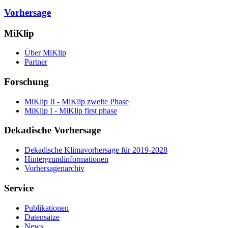
Vorhersage
MiKlip
Über MiKlip
Partner
Forschung
MiKlip II - MiKlip zweite Phase
MiKlip I - MiKlip first phase
Dekadische Vorhersage
Dekadische Klimavorhersage für 2019-2028
Hintergrundinformationen
Vorhersagenarchiv
Service
Publikationen
Datensätze
News