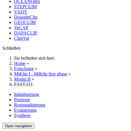
OCEANOBS
STEPCLIM
VADY
DroughtClip
GEOCLIM
VeCAP
DAPACLIP
ClimVal
Schließen
Sie befinden sich hier:
Home
»
Forschung
»
MiKlip I - MiKlip first phase
»
Modul B
»
FAST-O3
Initialisierung
Prozesse
Regionalisierung
Evaluierung
Synthese
Open navigation