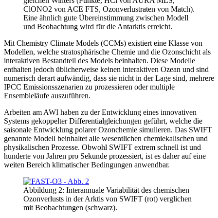
gleichen Winters (Punkte, HCl von AURA MLS,
ClONO2 von ACE FTS, Ozonverlustraten von Match).
Eine ähnlich gute Übereinstimmung zwischen Modell
und Beobachtung wird für die Antarktis erreicht.
Mit Chemistry Climate Models (CCMs) existiert eine Klasse von
Modellen, welche stratosphärische Chemie und die Ozonschicht als
interaktiven Bestandteil des Models beinhalten. Diese Modelle
enthalten jedoch üblicherweise keinen interaktiven Ozean und sind
numerisch derart aufwändig, dass sie nicht in der Lage sind, mehrere
IPCC Emissionsszenarien zu prozessieren oder multiple
Ensembleläufe auszuführen.
Arbeiten am AWI haben zu der Entwicklung eines innovativen
Systems gekoppelter Differentialgleichungen geführt, welche die
saisonale Entwicklung polarer Ozonchemie simulieren. Das SWIFT
genannte Modell beinhaltet alle wesentlichen chemiekalischen und
physikalischen Prozesse. Obwohl SWIFT extrem schnell ist und
hunderte von Jahren pro Sekunde prozessiert, ist es daher auf eine
weiten Bereich klimatischer Bedingungen anwendbar.
Abbildung 2: Interannuale Variabilität des chemischen
Ozonverlusts in der Arktis von SWIFT (rot) verglichen
mit Beobachtungen (schwarz).