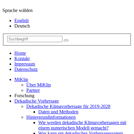
Sprache wählen
English
Deutsch
Home
Kontakt
Impressum
Datenschutz
MiKlip
Über MiKlip
Partner
Forschung
Dekadische Vorhersage
Dekadische Klimavorhersage für 2019-2028
Daten und Methoden
Hintergrundinformationen
Wie werden dekadische Klimavorhersagen mit
einem numerischen Modell gemacht?
Was kann ein dekadisches Vorhersagesystem