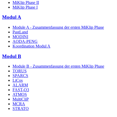
MiKlip Phase II
MiKlip Phase I
Modul A
Module A - Zusammenfassung der ersten MiKlip Phase
PastLand
MODINI
AODA-PENG
Koordination Modul A
Modul B
Module B - Zusammenfassung der ersten MiKlip Phase
TORUS
SPARCS
LiCos
ALARM
FAST-O3
ATMOS
MultiCliP
MCRA
STRATO