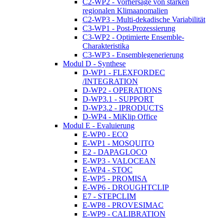
C2-WP2 - Vorhersage von starken
regionalen Klimaanomalien
C2-WP3 - Multi-dekadische Variabilität
C3-WP1 - Post-Prozessierung
C3-WP2 - Optimierte Ensemble-
Charakteristika
C3-WP3 - Ensemblegenerierung
Modul D - Synthese
D-WP1 - FLEXFORDEC
/INTEGRATION
D-WP2 - OPERATIONS
D-WP3.1 - SUPPORT
D-WP3.2 - IPRODUCTS
D-WP4 - MiKlip Office
Modul E - Evaluierung
E-WP0 - ECO
E-WP1 - MOSQUITO
E2 - DAPAGLOCO
E-WP3 - VALOCEAN
E-WP4 - STOC
E-WP5 - PROMISA
E-WP6 - DROUGHTCLIP
E7 - STEPCLIM
E-WP8 - PROVESIMAC
E-WP9 - CALIBRATION