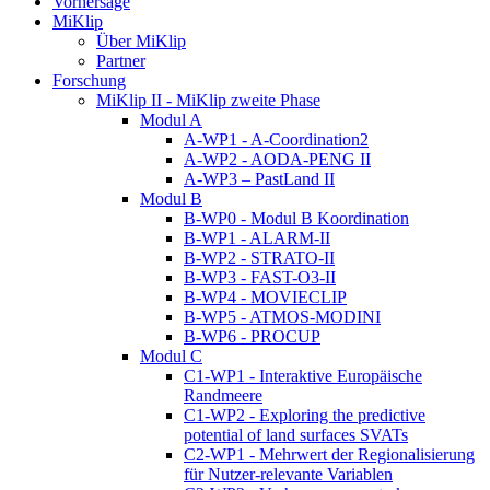
Vorhersage
MiKlip
Über MiKlip
Partner
Forschung
MiKlip II - MiKlip zweite Phase
Modul A
A-WP1 - A-Coordination2
A-WP2 - AODA-PENG II
A-WP3 – PastLand II
Modul B
B-WP0 - Modul B Koordination
B-WP1 - ALARM-II
B-WP2 - STRATO-II
B-WP3 - FAST-O3-II
B-WP4 - MOVIECLIP
B-WP5 - ATMOS-MODINI
B-WP6 - PROCUP
Modul C
C1-WP1 - Interaktive Europäische
Randmeere
C1-WP2 - Exploring the predictive
potential of land surfaces SVATs
C2-WP1 - Mehrwert der Regionalisierung
für Nutzer-relevante Variablen