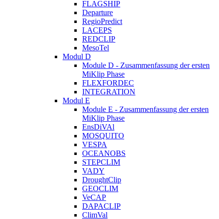
FLAGSHIP
Departure
RegioPredict
LACEPS
REDCLIP
MesoTel
Modul D
Module D - Zusammenfassung der ersten
MiKlip Phase
FLEXFORDEC
INTEGRATION
Modul E
Module E - Zusammenfassung der ersten
MiKlip Phase
EnsDiVAl
MOSQUITO
VESPA
OCEANOBS
STEPCLIM
VADY
DroughtClip
GEOCLIM
VeCAP
DAPACLIP
ClimVal