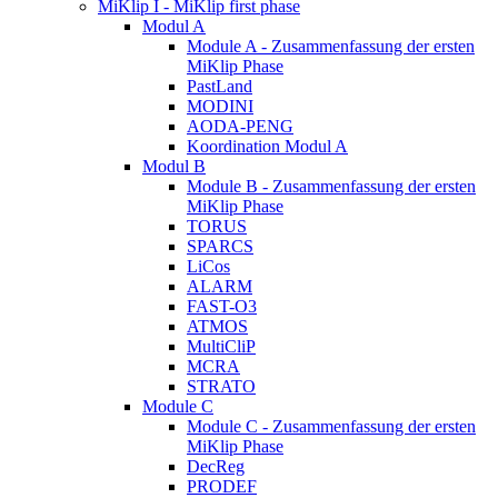
MiKlip I - MiKlip first phase
Modul A
Module A - Zusammenfassung der ersten
MiKlip Phase
PastLand
MODINI
AODA-PENG
Koordination Modul A
Modul B
Module B - Zusammenfassung der ersten
MiKlip Phase
TORUS
SPARCS
LiCos
ALARM
FAST-O3
ATMOS
MultiCliP
MCRA
STRATO
Module C
Module C - Zusammenfassung der ersten
MiKlip Phase
DecReg
PRODEF