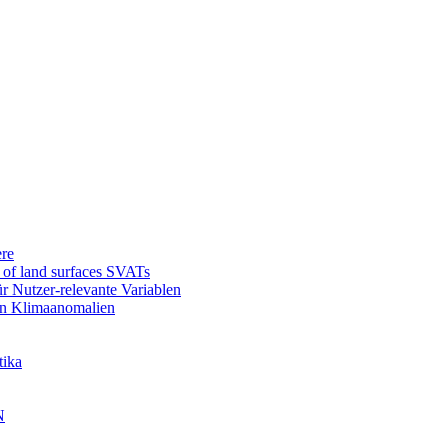
re
l of land surfaces SVATs
r Nutzer-relevante Variablen
en Klimaanomalien
tika
N