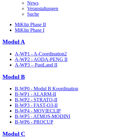
News
Veranstaltungen
Suche
MiKlip Phase II
MiKlip Phase I
Modul A
A-WP1 - A-Coordination2
A-WP2 - AODA-PENG II
A-WP3 – PastLand II
Modul B
B-WP0 - Modul B Koordination
B-WP1 - ALARM-II
B-WP2 - STRATO-II
B-WP3 - FAST-O3-II
B-WP4 - MOVIECLIP
B-WP5 - ATMOS-MODINI
B-WP6 - PROCUP
Modul C