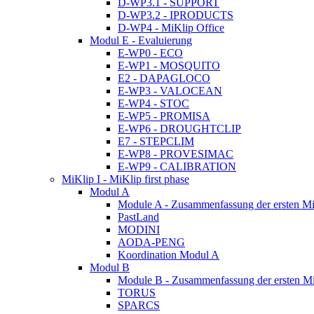
D-WP3.1 - SUPPORT
D-WP3.2 - IPRODUCTS
D-WP4 - MiKlip Office
Modul E - Evaluierung
E-WP0 - ECO
E-WP1 - MOSQUITO
E2 - DAPAGLOCO
E-WP3 - VALOCEAN
E-WP4 - STOC
E-WP5 - PROMISA
E-WP6 - DROUGHTCLIP
E7 - STEPCLIM
E-WP8 - PROVESIMAC
E-WP9 - CALIBRATION
MiKlip I - MiKlip first phase
Modul A
Module A - Zusammenfassung der ersten Mi
PastLand
MODINI
AODA-PENG
Koordination Modul A
Modul B
Module B - Zusammenfassung der ersten M
TORUS
SPARCS