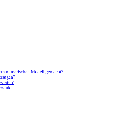
nem numerischen Modell gemacht?
ersagen?
wertet?
rodukt
7