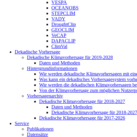
VESPA
OCEANOBS
STEPCLIM
VADY
DroughtClip
GEOCLIM
VeCAP
DAPACLIP
ClimVal
Dekadische Vorhersage
Dekadische Klimavorhersage für 2019-2028
Daten und Methoden
Hintergrundinformationen
Wie werden dekadische Klimavorhersagen mit ei
Was kann ein dekadisches Vorhersagesystem vorh
Wie werden die dekadischen Klimavorhersagen be
Von der Klimavorhersage zum möglichen Nutzerp
Vorhersagenarchiv
Dekadische Klimavorhersage für 2018-2027
Daten und Methoden
Dekadische Klimavorhersage für 2018-202
Dekadische Klimavorhersage für 2017-2026
Service
Publikationen
Datensätze