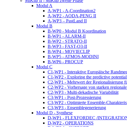
MiKlip II - MiKlip zweite Phase
Modul A
A-WP1 - A-Coordination2
A-WP2 - AODA-PENG II
A-WP3 – PastLand II
Modul B
B-WP0 - Modul B Koordination
B-WP1 - ALARM-II
B-WP2 - STRATO-II
B-WP3 - FAST-O3-II
B-WP4 - MOVIECLIP
B-WP5 - ATMOS-MODINI
B-WP6 - PROCUP
Modul C
C1-WP1 - Interaktive Europäische Randmee
C1-WP2 - Exploring the predictive potentia
C2-WP1 - Mehrwert der Regionalisierung fü
C2-WP2 - Vorhersage von starken regional
C2-WP3 - Multi-dekadische Variabilität
C3-WP1 - Post-Prozessierung
C3-WP2 - Optimierte Ensemble-Charakteris
C3-WP3 - Ensemblegenerierung
Modul D - Synthese
D-WP1 - FLEXFORDEC /INTEGRATIO
D-WP2 - OPERATIONS