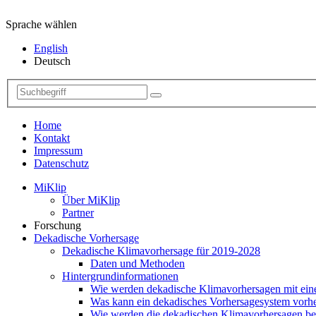
Sprache wählen
English
Deutsch
Home
Kontakt
Impressum
Datenschutz
MiKlip
Über MiKlip
Partner
Forschung
Dekadische Vorhersage
Dekadische Klimavorhersage für 2019-2028
Daten und Methoden
Hintergrundinformationen
Wie werden dekadische Klimavorhersagen mit ei
Was kann ein dekadisches Vorhersagesystem vorh
Wie werden die dekadischen Klimavorhersagen be