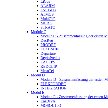
LiCos
ALARM
FAST-O3
ATMOS
MultiCliP
MCRA
STRATO
Module C
Module C - Zusammenfassung der ersten M
DecReg
PRODEF
FLAGSHIP
Departure
RegioPredict
LACEPS
REDCLIP
MesoTel
Modul D
Module D - Zusammenfassung der ersten M
FLEXFORDEC
INTEGRATION
Modul E
Module E - Zusammenfassung der ersten Mi
EnsDiVAl
MOSQUITO