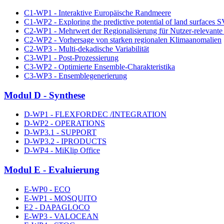
C1-WP1 - Interaktive Europäische Randmeere
C1-WP2 - Exploring the predictive potential of land surfaces 
C2-WP1 - Mehrwert der Regionalisierung für Nutzer-relevante
C2-WP2 - Vorhersage von starken regionalen Klimaanomalien
C2-WP3 - Multi-dekadische Variabilität
C3-WP1 - Post-Prozessierung
C3-WP2 - Optimierte Ensemble-Charakteristika
C3-WP3 - Ensemblegenerierung
Modul D - Synthese
D-WP1 - FLEXFORDEC /INTEGRATION
D-WP2 - OPERATIONS
D-WP3.1 - SUPPORT
D-WP3.2 - IPRODUCTS
D-WP4 - MiKlip Office
Modul E - Evaluierung
E-WP0 - ECO
E-WP1 - MOSQUITO
E2 - DAPAGLOCO
E-WP3 - VALOCEAN